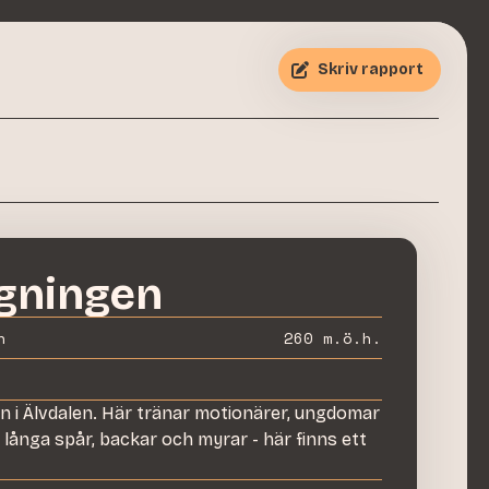
Skriv rapport
gningen
n
260
m.ö.h.
on i Älvdalen. Här tränar motionärer, ungdomar
, långa spår, backar och myrar - här finns ett