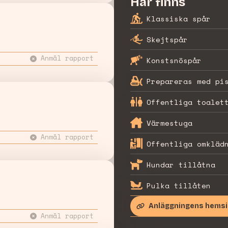
Här finns
Klassiska spår
Skejtspår
Anmäl rapport
Konstsnöspår
Prepareras med pi
Offentliga toalet
Värmestuga
Anmäl rapport
Offentliga omkläd
Hundar tillåtna
Pulka tillåten
Anläggningens hems
Anmäl rapport