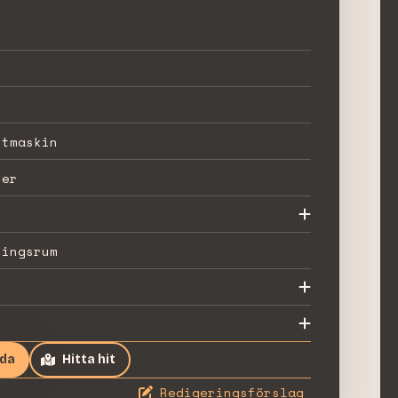
stmaskin
ter
ningsrum
ida
Hitta hit
Redigeringsförslag