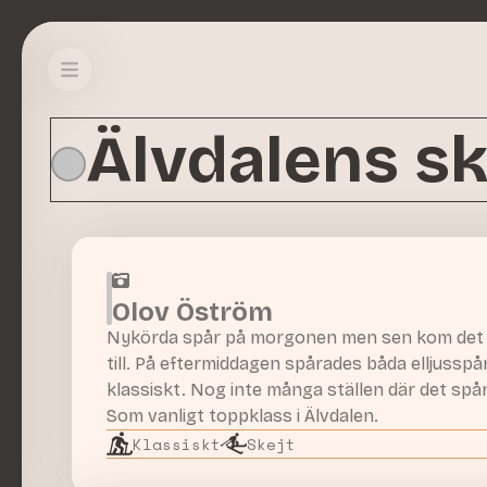
Älvdalens s
Olov Öström
Nykörda spår på morgonen men sen kom det 
till. På eftermiddagen spårades båda elljusspå
klassiskt. Nog inte många ställen där det sp
Som vanligt toppklass i Älvdalen.
Klassiskt
Skejt