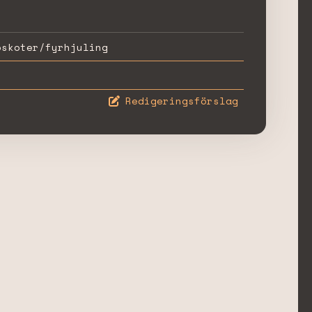
öskoter/fyrhjuling
Redigeringsförslag