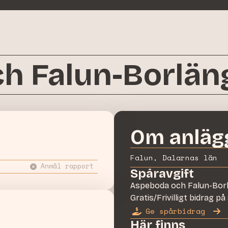
h Falun-Borlän
Om anläg
Falun, Dalarnas län
Anmäl rapport
Spåravgift
Aspeboda och Falun-Bor
Gratis/Frivilligt bidrag p
Ge spårbidrag
Här finns