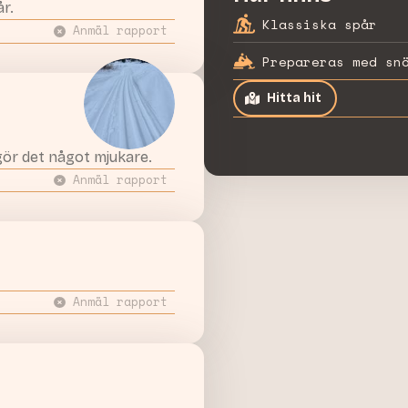
år.
Klassiska spår
Anmäl rapport
Prepareras med sn
Hitta hit
ör det något mjukare.
Anmäl rapport
Anmäl rapport