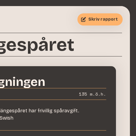
Skriv rapport
gespåret
gningen
135
m.ö.h.
längespåret
har
frivillig spåravgift
.
å Swish