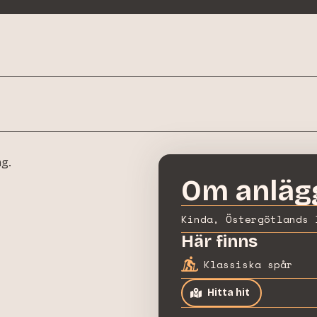
ng.
Om anläg
Kinda, Östergötlands 
Här finns
Klassiska spår
Hitta hit