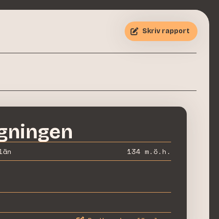
Skriv rapport
gningen
län
134
m.ö.h.