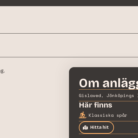
ng.
Om anläg
Gislaved, Jönköpings 
Här finns
Klassiska spår
Hitta hit