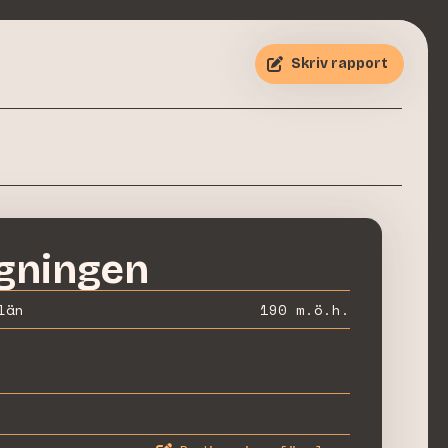
Skriv rapport
gningen
län
190
m.ö.h.