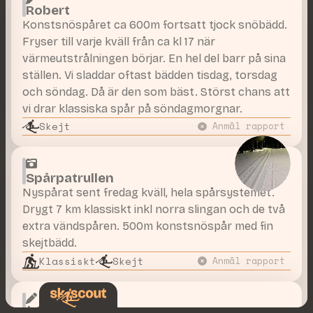
Robert
Konstsnöspåret ca 600m fortsatt tjock snöbädd.
Fryser till varje kväll från ca kl 17 när
värmeutstrålningen börjar. En hel del barr på sina
ställen. Vi sladdar oftast bädden tisdag, torsdag
och söndag. Då är den som bäst. Störst chans att
vi drar klassiska spår på söndagmorgnar.
Skejt
Anmäl rapport
Spårpatrullen
Nyspårat sent fredag kväll, hela spårsystemet.
Drygt 7 km klassiskt inkl norra slingan och de två
extra vändspåren. 500m konstsnöspår med fin
skejtbädd.
Klassiskt
Skejt
Anmäl rapport
J-O Nilsson