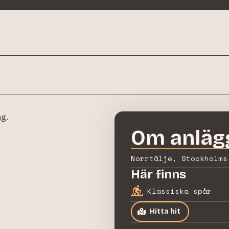
ng.
Om anläg
Norrtälje, Stockholms
Här finns
Klassiska spår
Hitta hit