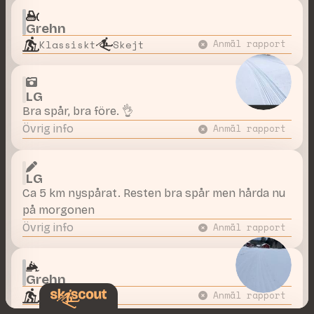
Grehn
Klassiskt
Skejt
Anmäl rapport
LG
Bra spår, bra före. 👌
Övrig info
Anmäl rapport
LG
Ca 5 km nyspårat. Resten bra spår men hårda nu
på morgonen
Övrig info
Anmäl rapport
Grehn
Klassiskt
Anmäl rapport