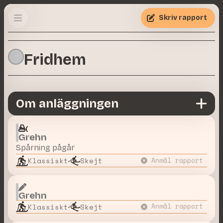
Skriv rapport
Fridhem
Om anläggningen
Grehn
Spårning pågår
Klassiskt
Skejt
Anmäl rapport
Grehn
Klassiskt
Skejt
Anmäl rapport