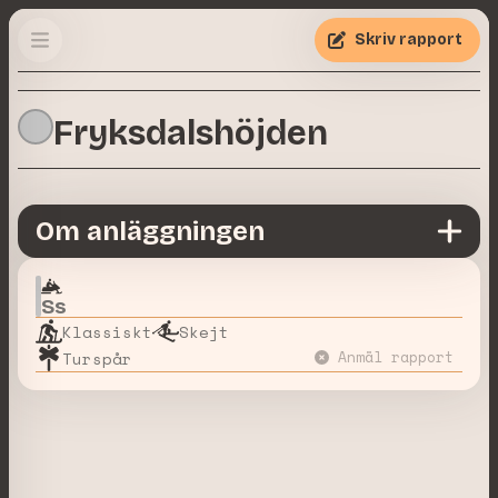
Skriv rapport
Fryksdalshöjden
Om anläggningen
Ss
Klassiskt
Skejt
Turspår
Anmäl rapport