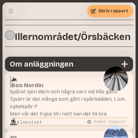
Skriv rapport
Illernområdet/Örsbäcken
Om anläggningen
Boo Nordin
Spårat sjön illern och några varv vid Rås gård.
Tyvärr är det många som gått i spårbädden, t.om.
cykelspår !?
Men vår det frysa till i natt kan det bli bra
Klassiskt
Anmäl rapport