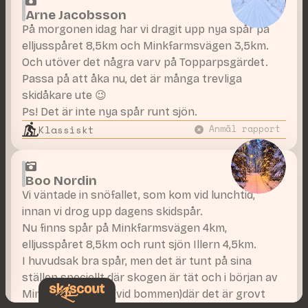
Arne Jacobsson
På morgonen idag har vi dragit upp nya spår på
elljusspåret 8,5km och Minkfarmsvägen 3,5km.
Och utöver det några varv på Topparpsgärdet.
Passa på att åka nu, det är många trevliga
skidåkare ute 😉
Ps! Det är inte nya spår runt sjön.
Klassiskt
Anmäl rapport
Boo Nordin
Vi väntade in snöfallet, som kom vid lunchtid,
innan vi drog upp dagens skidspår.
Nu finns spår på Minkfarmsvägen 4km,
elljusspåret 8,5km och runt sjön Illern 4,5km.
I huvudsak bra spår, men det är tunt på sina
ställen speciellt där skogen är tät och i början av
Minkfarmsvägen (vid bommen)där det är grovt