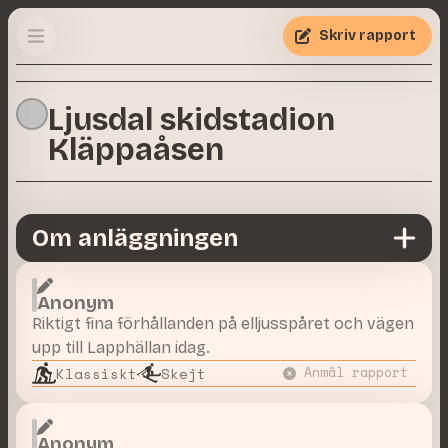
Skriv rapport
Ljusdal skidstadion
Kläppaåsen
Om anläggningen
Anonym
Riktigt fina förhållanden på elljusspåret och vägen
upp till Lapphällan idag.
Klassiskt
Skejt
Anmäl rapport
Anonym