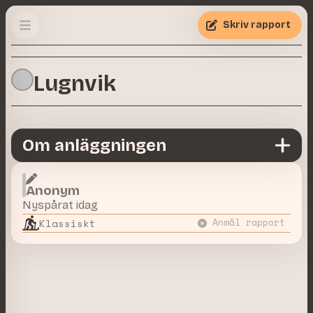
Skriv rapport
Lugnvik
Om anläggningen
Anonym
Nyspårat idag
Klassiskt
Anmäl rapport