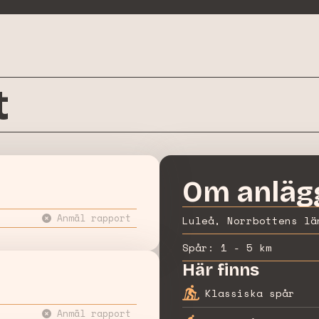
t
Om anläg
Anmäl rapport
Luleå, Norrbottens lä
Spår:
1 - 5 km
Här finns
Klassiska spår
Anmäl rapport