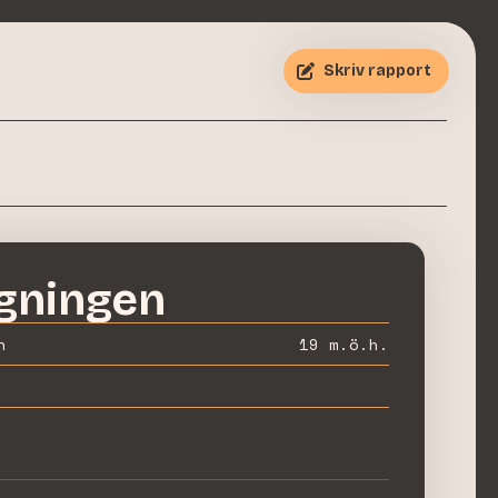
Skriv rapport
gningen
n
19
m.ö.h.