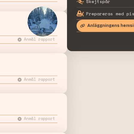
Skejtspår
Prepareras med pi
Anläggningens hems
Anmäl rapport
Anmäl rapport
Anmäl rapport