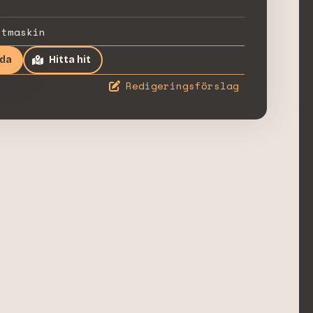
stmaskin
ida
Hitta hit
Redigeringsförslag