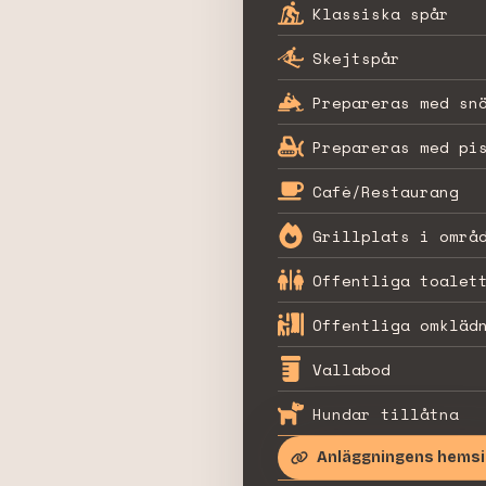
Klassiska spår
Skejtspår
Prepareras med sn
Prepareras med pi
Cafè/Restaurang
Grillplats i områ
Offentliga toalet
Offentliga omkläd
Vallabod
Hundar tillåtna
Anläggningens hems