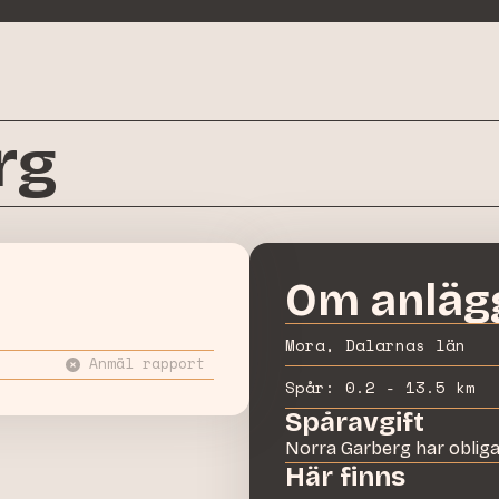
rg
Om anläg
Mora, Dalarnas län
Anmäl rapport
Spår:
0.2 - 13.5 km
Spåravgift
Norra Garberg
har
oblig
Här finns