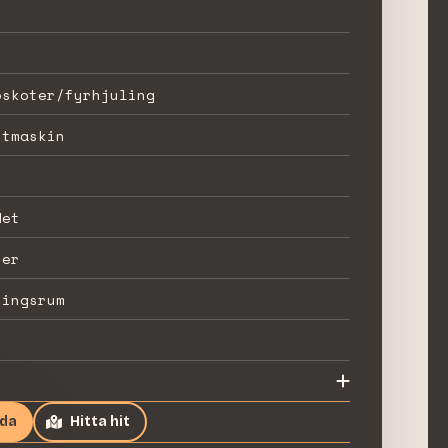
öskoter/fyrhjuling
stmaskin
det
ter
ningsrum
ida
Hitta hit