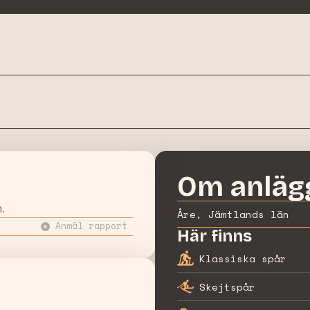
Om anläg
.
Åre, Jämtlands län
Anmäl rapport
Här finns
Klassiska spår
Skejtspår