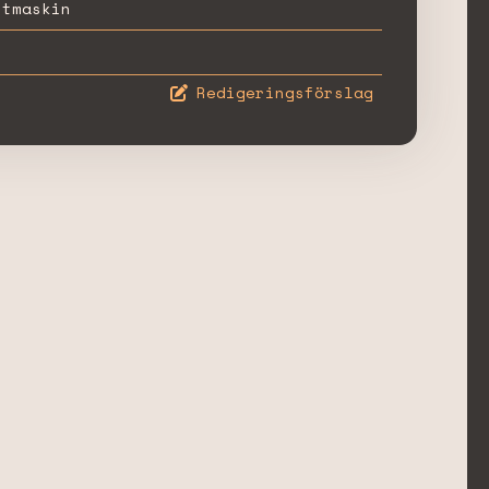
stmaskin
Redigeringsförslag