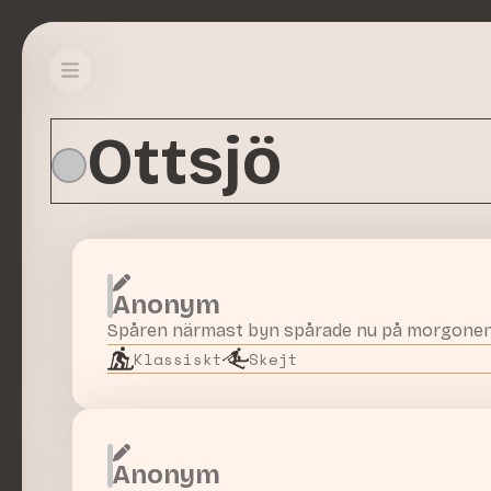
Ottsjö
Anonym
Spåren närmast byn spårade nu på morgonen
Klassiskt
Skejt
Anonym