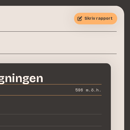
Skriv rapport
gningen
596
m.ö.h.