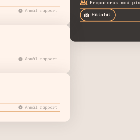
Prepareras med pi
Anmäl rapport
Hitta hit
Anmäl rapport
Anmäl rapport