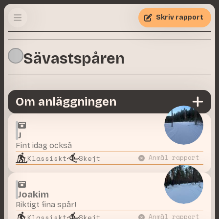
Skriv rapport
Sävastspåren
Om anläggningen
J
Fint idag också
Klassiskt
Skejt
Anmäl rapport
Joakim
Riktigt fina spår!
Klassiskt
Skejt
Anmäl rapport