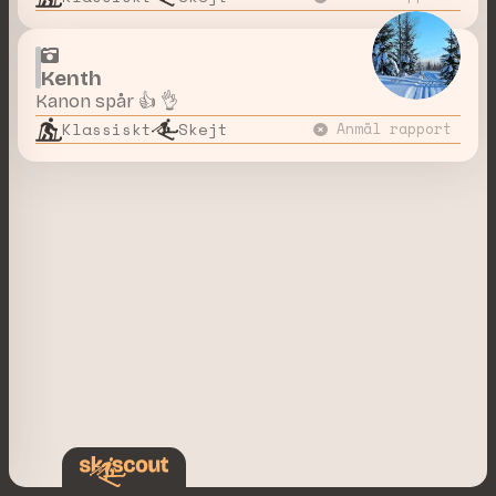
Kenth
Kanon spår 👍 👌
Klassiskt
Skejt
Anmäl rapport