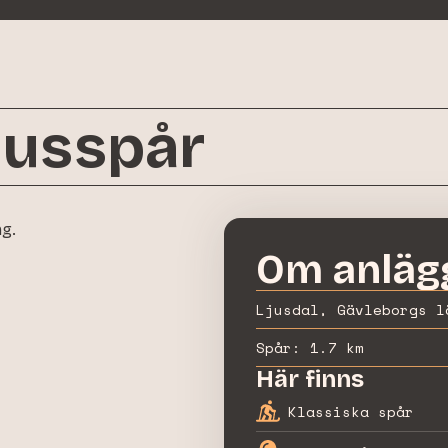
ljusspår
ng.
Om anläg
Ljusdal, Gävleborgs l
Spår:
1.7 km
Här finns
Klassiska spår