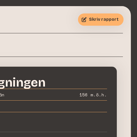
Skriv rapport
gningen
än
156
m.ö.h.