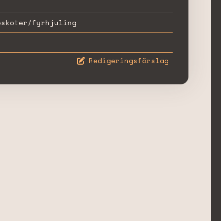
öskoter/fyrhjuling
Redigeringsförslag