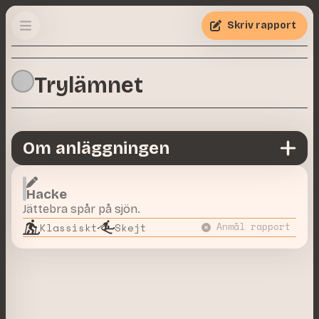
Skriv rapport
Trylämnet
Om anläggningen
Hacke
Jättebra spår på sjön.
Klassiskt
Skejt
Anmäl rapport