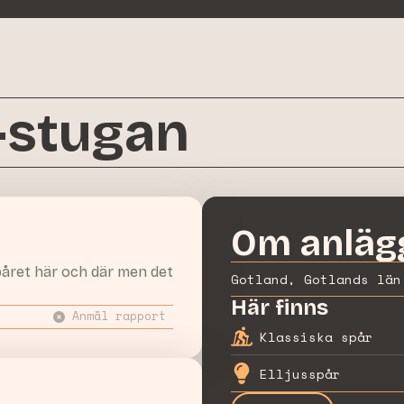
-stugan
Om anläg
 spåret här och där men det
Gotland, Gotlands län
Här finns
Anmäl rapport
Klassiska spår
Elljusspår