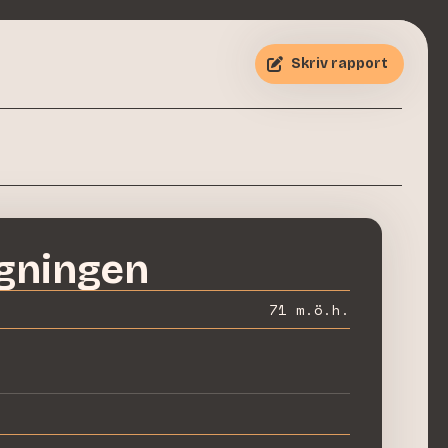
Skriv rapport
gningen
71
m.ö.h.