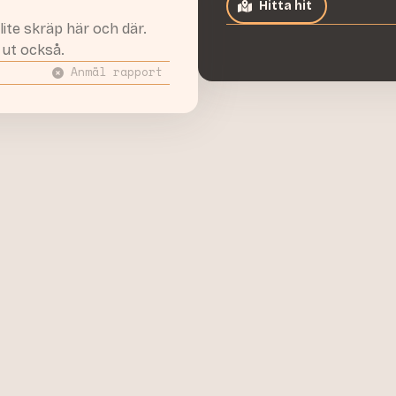
Hitta hit
lite skräp här och där.
 ut också.
Anmäl rapport