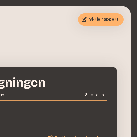
Skriv rapport
gningen
än
8
m.ö.h.